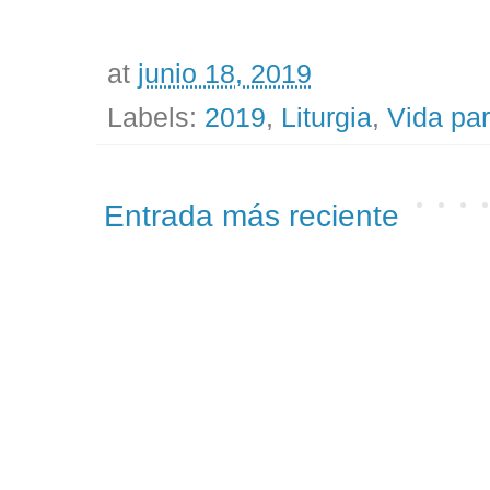
at
junio 18, 2019
Labels:
2019
,
Liturgia
,
Vida par
Entrada más reciente