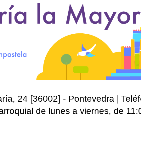
ía, 24 [36002] - Pontevedra | Telé
roquial de lunes a viernes, de 11: