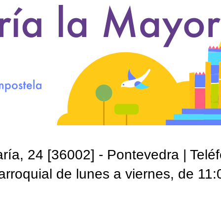
ía, 24 [36002] - Pontevedra | Telé
roquial de lunes a viernes, de 11: