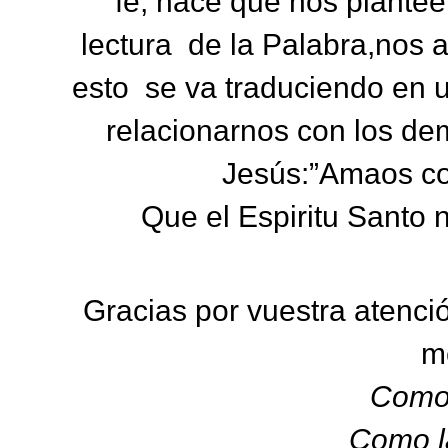
fé, hace que nos plantee
lectura
de la Palabra,nos a
esto
se va traduciendo en 
relacionarnos con los de
Jesús:”Amaos c
Que el Espiritu Santo 
Gracias por vuestra atenci
me
Como 
Como l