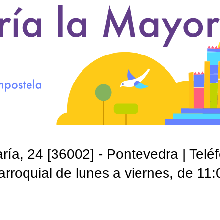
ía, 24 [36002] - Pontevedra | Telé
roquial de lunes a viernes, de 11: