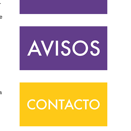
r
te
a